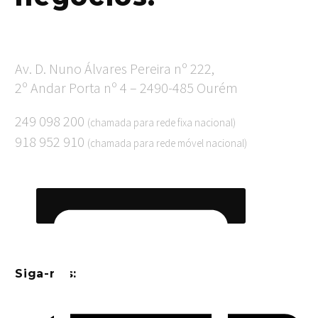
Av. D. Nuno Álvares Pereira nº 222,
2º Andar Porta nº 4 – 2490-485 Ourém
249 098 200
(chamada para rede fixa nacional)
918 952 910
(chamada para rede móvel nacional)
Siga-nos: