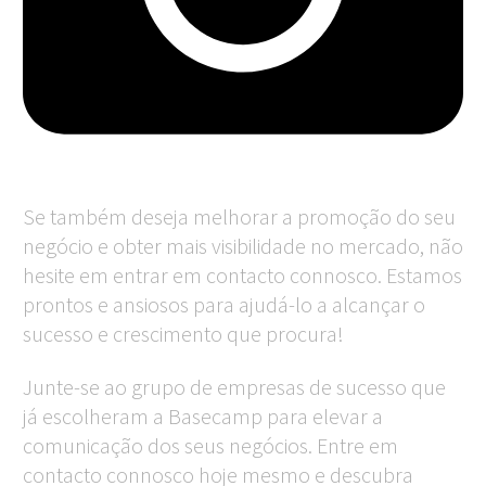
Se também deseja melhorar a promoção do seu
negócio e obter mais visibilidade no mercado, não
hesite em entrar em contacto connosco. Estamos
prontos e ansiosos para ajudá-lo a alcançar o
sucesso e crescimento que procura!
Jun
te-se a
o
grupo de empresas de su
cesso que
já escolheram a Basecamp para elevar a
comunicação dos seus negócios. Entre em
contacto connosco hoje mesmo e descubra