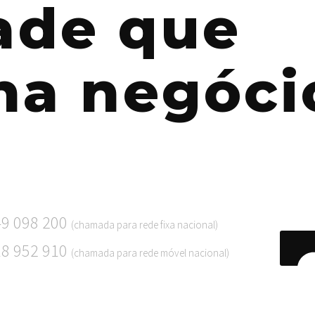
dade que
na negóci
49 098 200
(chamada para rede fixa nacional)
18 952 910
(chamada para rede móvel nacional)