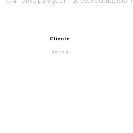
chamativo para gerar interesse e conquistar 
Cliente
Agriloja