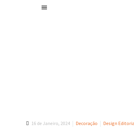
Portfólio
Explore o nosso portfólio e descubra como a Basecamp tem impuls
Agriloja
16 de Janeiro, 2024
Decoração
Design Editori