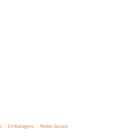
ionado o sucesso dos nossos clientes através de soluções de comu
al
Embalagens
Redes Sociais