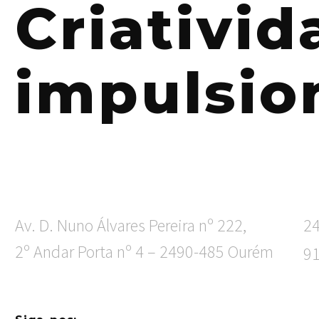
Criativi
impulsio
Av. D. Nuno Álvares Pereira nº 222,
2
2º Andar Porta nº 4 – 2490-485 Ourém
9