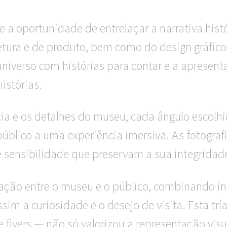
a oportunidade de entrelaçar a narrativa histó
etura e de produto, bem como do design gráfico
iverso com histórias para contar e a apresenta
istórias.
cia e os detalhes do museu, cada ângulo escolhid
 público a uma experiência imersiva. As fotogr
 sensibilidade que preservam a sua integridade
igação entre o museu e o público, combinando 
im a curiosidade e o desejo de visita. Esta trí
de flyers — não só valorizou a representação vis