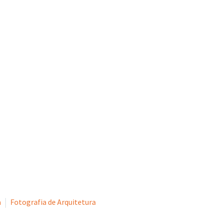
ionado o sucesso dos nossos clientes através de soluções de comu
eu de Sei
a
Fotografia de Arquitetura