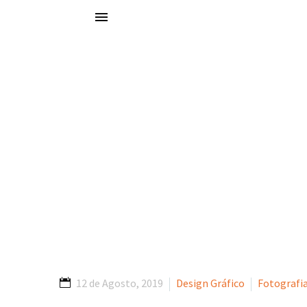
Portfólio
Explore o nosso portfólio e descubra como a Basecamp tem impuls
Casa Mus
12 de Agosto, 2019
Design Gráfico
Fotografi