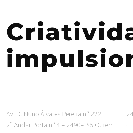
Criativi
impulsio
Av. D. Nuno Álvares Pereira nº 222,
2
2º Andar Porta nº 4 – 2490-485 Ourém
9