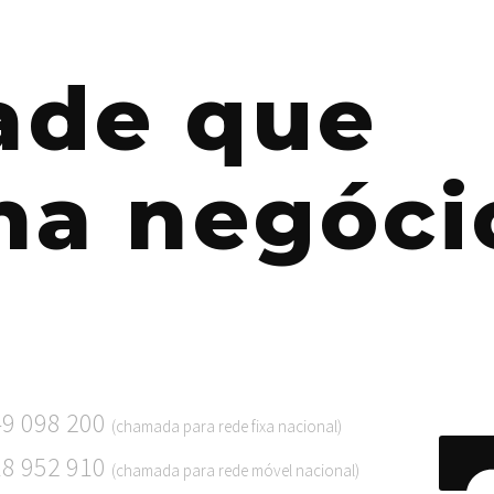
dade que
na negóci
49 098 200
(chamada para rede fixa nacional)
18 952 910
(chamada para rede móvel nacional)