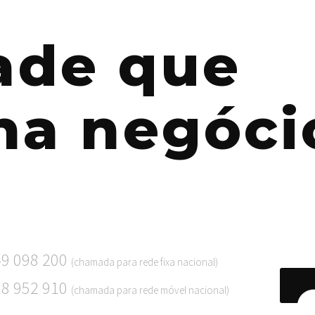
dade que
na negóci
49 098 200
(chamada para rede fixa nacional)
18 952 910
(chamada para rede móvel nacional)