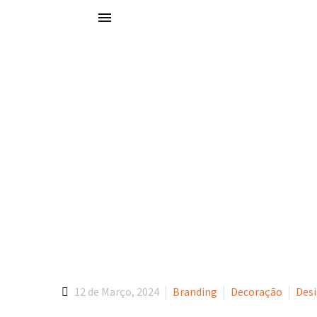
Portfólio
Explore o nosso portfólio e descubra como a Basecamp tem impuls
DM Desig
12 de Março, 2024
Branding
Decoração
Desi