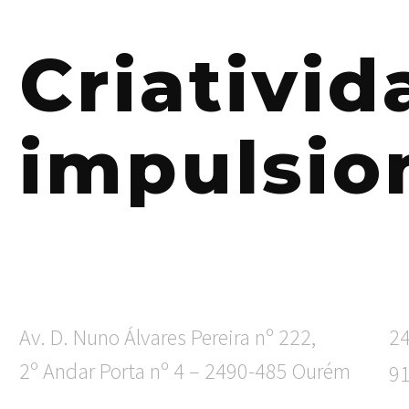
Criativi
impulsio
Av. D. Nuno Álvares Pereira nº 222,
2
2º Andar Porta nº 4 – 2490-485 Ourém
9