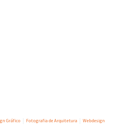
ionado o sucesso dos nossos clientes através de soluções de comu
n
gn Gráfico
Fotografia de Arquitetura
Webdesign