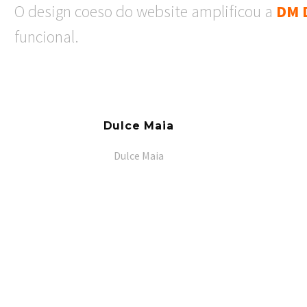
O design coeso do website amplificou a
DM 
funcional.
Dulce Maia
Dulce Maia