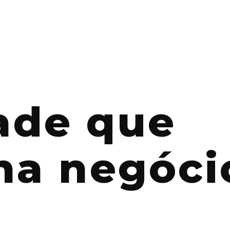
dade que
na negóci