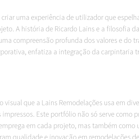
riar uma experiência de utilizador que espelh
eto. A história de Ricardo Lains e a filosofia
s uma compreensão profunda dos valores e do t
orativa, enfatiza a integração da carpintaria 
io visual que a Lains Remodelações usa em div
is impressos. Este portfólio não só serve como
s emprega em cada projeto, mas também como 
uram qualidade e inovação em remodelações de 