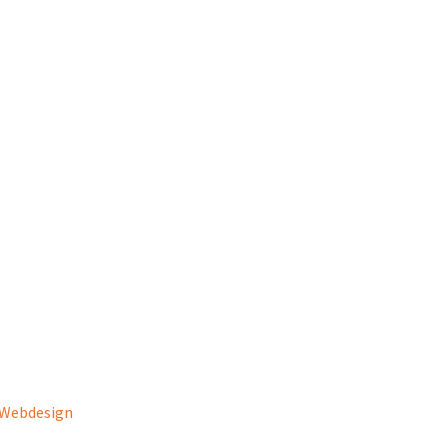
ionado o sucesso dos nossos clientes através de soluções de comu
modelaçõe
Webdesign