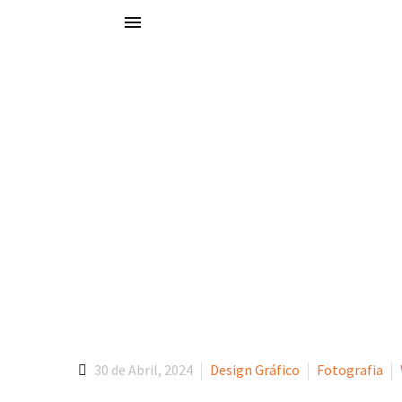
Portfólio
Explore o nosso portfólio e descubra como a Basecamp tem impuls
Lains Re
30 de Abril, 2024
Design Gráfico
Fotografia