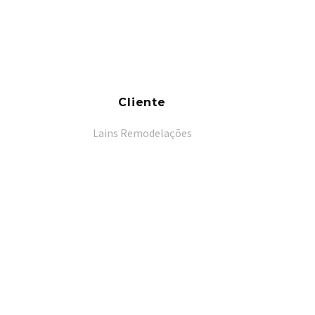
Cliente
Lains Remodelações