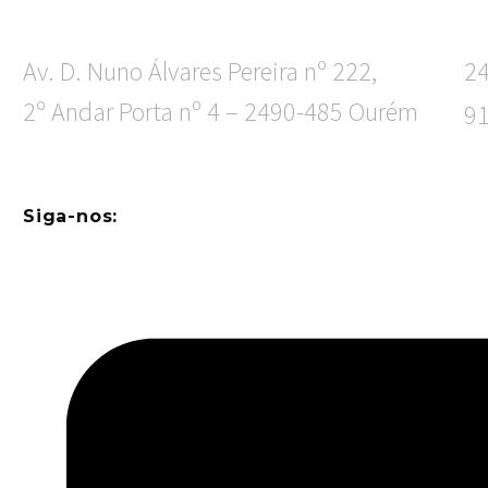
Av. D. Nuno Álvares Pereira nº 222,
2
2º Andar Porta nº 4 – 2490-485 Ourém
9
Siga-nos: