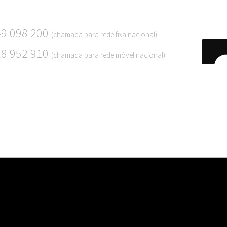
49 098 200
(chamada para rede fixa nacional)
18 952 910
(chamada para rede móvel nacional)